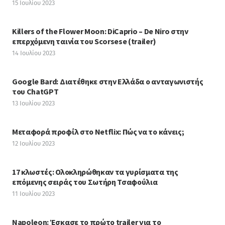
15 Ιουλίου 2023
Killers of the Flower Moon: DiCaprio – De Niro στην
επερχόμενη ταινία του Scorsese (trailer)
14 Ιουλίου 2023
Google Bard: Διατέθηκε στην Ελλάδα ο ανταγωνιστής
του ChatGPT
13 Ιουλίου 2023
Μεταφορά προφίλ στο Netflix: Πώς να το κάνεις;
12 Ιουλίου 2023
17 κλωστές: Ολοκληρώθηκαν τα γυρίσματα της
επόμενης σειράς του Σωτήρη Τσαφούλια
11 Ιουλίου 2023
Napoleon: Έσκασε το πρώτο trailer για το