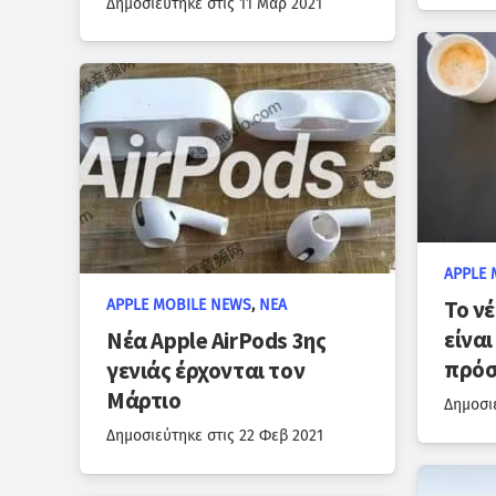
Δημοσιεύτηκε στις
11 Μαρ 2021
APPLE 
Το νέ
APPLE MOBILE NEWS
,
ΝΈΑ
είνα
Νέα Apple AirPods 3ης
πρό
γενιάς έρχονται τον
Μάρτιο
Δημοσι
Δημοσιεύτηκε στις
22 Φεβ 2021