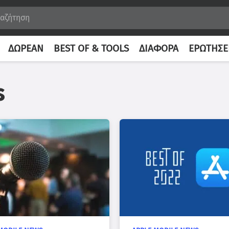
ΔΩΡΕΆΝ
BEST OF & TOOLS
ΔΙΆΦΟΡΑ
ΕΡΩΤΉΣΕ
s