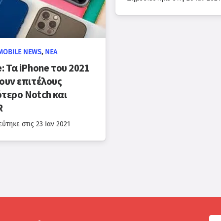
MOBILE NEWS
,
ΝΈΑ
: Τα iPhone του 2021
χουν επιτέλους
ότερο Notch και
R
εύτηκε στις
23 Ιαν 2021