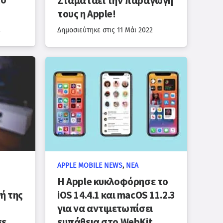
το
Σταματάει την παραγωγή
τους η Apple!
2
Δημοσιεύτηκε στις
11 Μάι 2022
APPLE MOBILE NEWS
,
ΝΈΑ
Η Apple κυκλοφόρησε το
ή της
iOS 14.4.1 και macOS 11.2.3
για να αντιμετωπίσει
σε
ευπάθεια στο WebKit