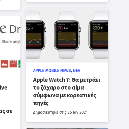
APPLE MOBILE NEWS
,
ΝΈΑ
Apple Watch 7: Θα μετράει
ive
το ζάχαρο στο αίμα
σύμφωνα με κορεατικές
πηγές
ας σε
Δημοσιεύτηκε στις
26 Ιαν 2021