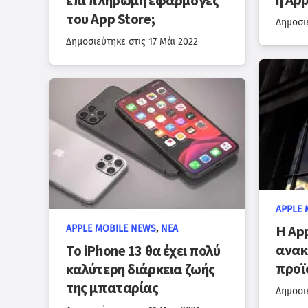
η App
επί πληρωμή εφαρμογές
του App Store;
Δημοσι
Δημοσιεύτηκε στις
17 Μάι 2022
APPLE 
Η Ap
APPLE MOBILE NEWS
,
ΝΈΑ
ανακ
Το iPhone 13 θα έχει πολύ
προϊ
καλύτερη διάρκεια ζωής
της μπαταρίας
Δημοσι