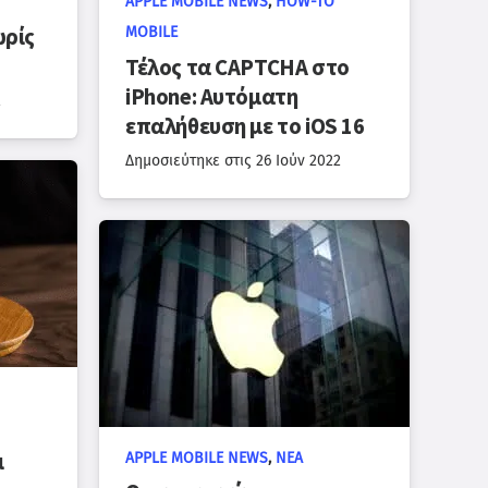
APPLE MOBILE NEWS
,
HOW-TO
ωρίς
MOBILE
Τέλος τα CAPTCHA στο
iPhone: Αυτόματη
2
επαλήθευση με το iOS 16
Δημοσιεύτηκε στις
26 Ιούν 2022
ι
APPLE MOBILE NEWS
,
ΝΈΑ