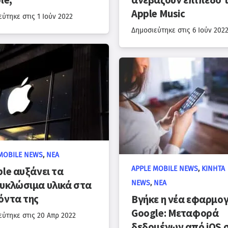
le;
ανεβάζουν επίπεδο 
Apple Music
εύτηκε στις
1 Ιούν 2022
Δημοσιεύτηκε στις
6 Ιούν 202
MOBILE NEWS
,
ΝΈΑ
APPLE MOBILE NEWS
,
ΚΙΝΗΤΆ
ple αυξάνει τα
υκλώσιμα υλικά στα
NEWS
,
ΝΈΑ
όντα της
Βγήκε η νέα εφαρμογ
Google: Μεταφορά
εύτηκε στις
20 Απρ 2022
δεδομένων από iOS 