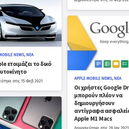
MOBILE NEWS
,
ΝΈΑ
le ετοιμάζει το δικό
αυτοκίνητο
APPLE MOBILE NEWS
,
ΝΈΑ
εύτηκε στις
15 Φεβ 2021
Οι χρήστες Google Dr
μπορούν πλέον να
δημιουργήσουν
αντίγραφα ασφαλεί
Apple M1 Macs
Δημοσιεύτηκε στις
26 Ιαν 2021