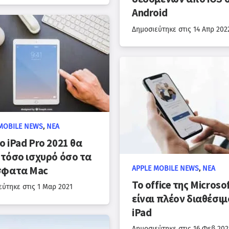
Android
Δημοσιεύτηκε στις
14 Απρ 202
MOBILE NEWS
,
ΝΈΑ
ο iPad Pro 2021 θα
ι τόσο ισχυρό όσο τα
σφατα Mac
APPLE MOBILE NEWS
,
ΝΈΑ
To office της Microso
εύτηκε στις
1 Μαρ 2021
είναι πλέον διαθέσιμ
iPad
Δημοσιεύτηκε στις
16 Φεβ 202