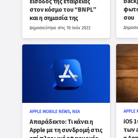
back
είσοδος της εταιρείας
φωτο
στον κόσμο του “BNPL”
σου
και η σημασία της
Δημοσι
Δημοσιεύτηκε στις
10 Ιούν 2022
APPLE 
APPLE MOBILE NEWS
,
ΝΈΑ
iOS 1
Απαράδεκτο: Τι κάνει η
των 
Apple με τη συνδρομή στις