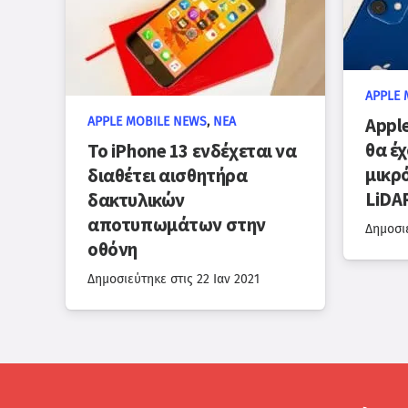
APPLE 
Apple
APPLE MOBILE NEWS
,
ΝΈΑ
θα έ
Το iPhone 13 ενδέχεται να
μικρ
διαθέτει αισθητήρα
LiDA
δακτυλικών
αποτυπωμάτων στην
Δημοσι
οθόνη
Δημοσιεύτηκε στις
22 Ιαν 2021