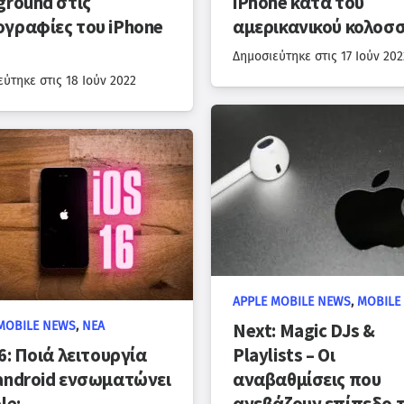
ground στις
iPhone κατά του
γραφίες του iPhone
αμερικανικού κολοσ
Δημοσιεύτηκε στις
17 Ιούν 202
εύτηκε στις
18 Ιούν 2022
APPLE MOBILE NEWS
,
MOBILE
MOBILE NEWS
,
ΝΈΑ
Next: Magic DJs &
6: Ποιά λειτουργία
Playlists – Οι
android ενσωματώνει
αναβαθμίσεις που