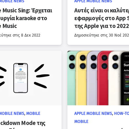
MOBILE NEWS
APPLE MOBILE NEWS
 Music Sing: Έρχεται
Αυτές είναι οι καλύτ
ουργία karaoke στο
εφαρμογές στο App 
e Music
της Apple για το 2022
εύτηκε στις
8 Δεκ 2022
Δημοσιεύτηκε στις
30 Νοέ 202
MOBILE NEWS
,
MOBILE
APPLE MOBILE NEWS
,
HOW-T
ockdown Mode της
MOBILE