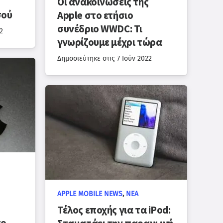
Οι ανακοινώσεις της
σού
Apple στο ετήσιο
συνέδριο WWDC: Τι
2
γνωρίζουμε μέχρι τώρα
Δημοσιεύτηκε στις
7 Ιούν 2022
APPLE MOBILE NEWS
,
ΝΈΑ
Τέλος εποχής για τα iPod: