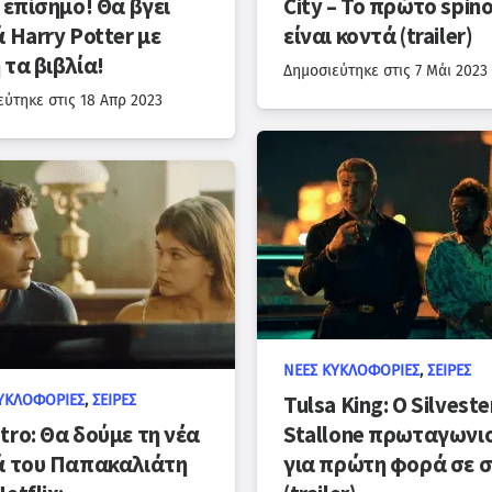
 επίσημο! Θα βγει
City – Το πρώτο spino
 Harry Potter με
είναι κοντά (trailer)
 τα βιβλία!
Δημοσιεύτηκε στις
7 Μάι 2023
εύτηκε στις
18 Απρ 2023
ΝΈΕΣ ΚΥΚΛΟΦΟΡΊΕΣ
,
ΣΕΙΡΈΣ
ΥΚΛΟΦΟΡΊΕΣ
,
ΣΕΙΡΈΣ
Tulsa King: Ο Silveste
tro: Θα δούμε τη νέα
Stallone πρωταγωνι
ά του Παπακαλιάτη
για πρώτη φορά σε σ