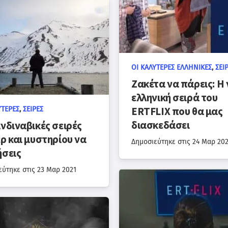
ΟΙ ΚΑΛΎΤΕΡΕΣ ΕΛΛΗΝΙΚΈΣ
,
ΣΕΙ
Ζακέτα να πάρεις: Η 
ελληνική σειρά του
ERTFLIX που θα μας
ΎΤΕΡΕΣ
,
ΣΕΙΡΈΣ
διασκεδάσει
ανδιναβικές σειρές
ερ και μυστηρίου να
Δημοσιεύτηκε στις
24 Μαρ 202
ήσεις
εύτηκε στις
23 Μαρ 2021