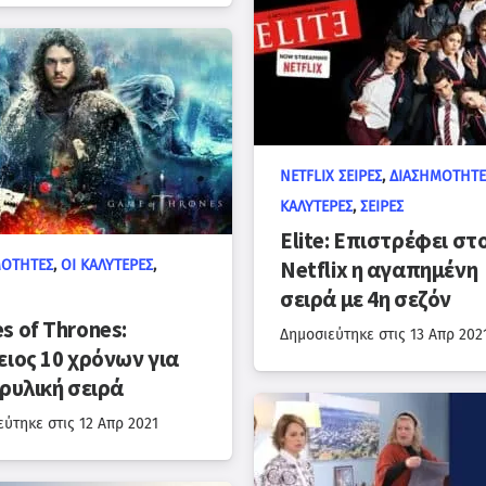
NETFLIX ΣΕΙΡΈΣ
,
ΔΙΑΣΗΜΌΤΗΤΕ
ΚΑΛΎΤΕΡΕΣ
,
ΣΕΙΡΈΣ
Elite: Επιστρέφει στ
ΜΌΤΗΤΕΣ
,
ΟΙ ΚΑΛΎΤΕΡΕΣ
,
Netflix η αγαπημένη
σειρά με 4η σεζόν
s of Thrones:
Δημοσιεύτηκε στις
13 Απρ 202
ειος 10 χρόνων για
θρυλική σειρά
εύτηκε στις
12 Απρ 2021