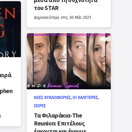
μέσα από τη συχνότητα
του STAR
Δημοσιεύτηκε στις
30 Μάι 2021
σειρά
ephen
ΝΈΕΣ ΚΥΚΛΟΦΟΡΊΕΣ
,
ΟΙ ΚΑΛΎΤΕΡΕΣ
,
ΣΕΙΡΈΣ
Τα Φιλαράκια-Τhe
1
Reunion: Επιτέλους
έρχονται και έχουμε