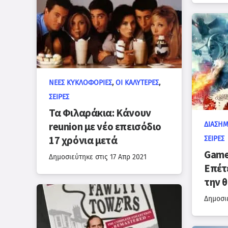
ΝΈΕΣ ΚΥΚΛΟΦΟΡΊΕΣ
,
ΟΙ ΚΑΛΎΤΕΡΕΣ
,
ΣΕΙΡΈΣ
Τα Φιλαράκια: Κάνουν
ΔΙΑΣΗ
reunion με νέο επεισόδιο
17 χρόνια μετά
ΣΕΙΡΈΣ
Game
Δημοσιεύτηκε στις
17 Απρ 2021
Επέτ
την 
Δημοσι