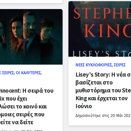
ΝΈΕΣ ΚΥΚΛΟΦΟΡΊΕΣ
,
ΣΕΙΡΈΣ
 ΣΕΙΡΈΣ
,
ΟΙ ΚΑΛΎΤΕΡΕΣ
,
Lisey’s Story: Η νέα 
βασίζεται στο
μυθιστόρημα του St
nnocent: Η σειρά του
King και έρχεται τον
ix που έχει
Ιούνιο
λώσει το κοινό και
μοιες σειρές που
Δημοσιεύτηκε στις
20 Μάι 202
είτε να δείτε