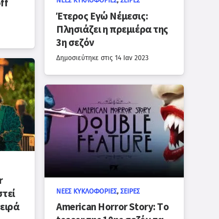
ΝΈΕΣ ΚΥΚΛΟΦΟΡΊΕΣ
,
ΣΕΙΡΈΣ
ff
Έτερος Εγώ Νέμεσις:
Πλησιάζει η πρεμιέρα της
3η σεζόν
Δημοσιεύτηκε στις
14 Ιαν 2023
r
ΝΈΕΣ ΚΥΚΛΟΦΟΡΊΕΣ
,
ΣΕΙΡΈΣ
στεί
ειρά
American Horror Story: Tο