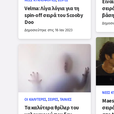
ΝΈΕΣ ΚΥΚΛΟΦΟΡΊΕΣ
,
ΣΕΙΡΈΣ
Είναι
Velma: Λίγα λόγια για τη
σειρά
spin-off σειρά του Scooby
βάση
Doo
Δημοσι
Δημοσιεύτηκε στις
16 Ιαν 2023
ΝΈΕΣ Κ
ΟΙ ΚΑΛΎΤΕΡΕΣ
,
ΣΕΙΡΈΣ
,
ΤΑΙΝΊΕΣ
Maes
Τα καλύτερα θρίλερ του
σειρ