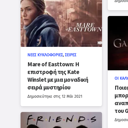
Δημοσι
ΝΈΕΣ ΚΥΚΛΟΦΟΡΊΕΣ
,
ΣΕΙΡΈΣ
Mare of Easttown: Η
επιστροφή της Kate
Winslet με μια μοναδική
ΟΙ ΚΑΛ
σειρά μυστηρίου
Ποιες
μπορ
Δημοσιεύτηκε στις
12 Μάι 2021
αναπ
του 
Δημοσι