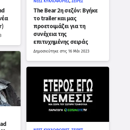
ΝΈΕΣ ΚΥΚΛΟΦΟΡΊΕΣ
,
ΣΕΙΡΈΣ
nd
The Bear 2η σεζόν: Βγήκε
νέα
το trailer και μας
r)
προετοιμάζει για τη
συνέχεια της
3
επιτυχημένης σειράς
Δημοσιεύτηκε στις
16 Μάι 2023
ead