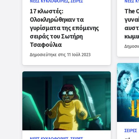
ΝΈΕΣ ΚΥΚΛΟΦΟΡΊΕΣ
,
ΣΕΙΡΈΣ
ΝΈΕΣ Κ
17 κλωστές:
The O
Ολοκληρώθηκαν τα
γυνα
γυρίσματα της επόμενης
αυστ
σειράς του Σωτήρη
κωμι
Τσαφούλια
Δημοσι
Δημοσιεύτηκε στις
11 Ιούλ 2023
ΣΕΙΡΈΣ