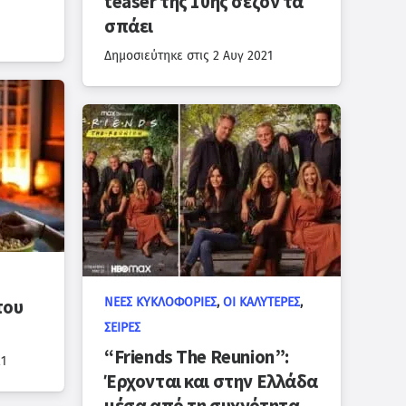
teaser της 10ης σεζόν τα
σπάει
Δημοσιεύτηκε στις
2 Αυγ 2021
ΝΈΕΣ ΚΥΚΛΟΦΟΡΊΕΣ
,
ΟΙ ΚΑΛΎΤΕΡΕΣ
,
του
ΣΕΙΡΈΣ
“Friends The Reunion”:
21
Έρχονται και στην Ελλάδα