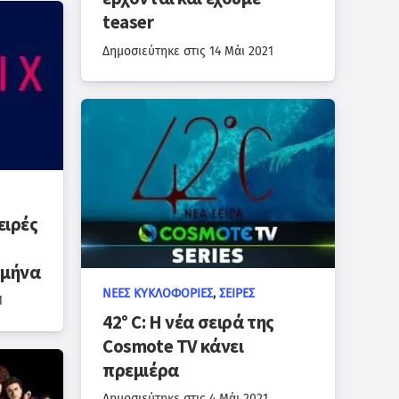
teaser
Δημοσιεύτηκε στις
14 Μάι 2021
ειρές
 μήνα
ΝΈΕΣ ΚΥΚΛΟΦΟΡΊΕΣ
,
ΣΕΙΡΈΣ
1
42° C: Η νέα σειρά της
Cosmote TV κάνει
πρεμιέρα
Δημοσιεύτηκε στις
4 Μάι 2021