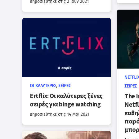
Δημοσιεύτηκε στις
2 Ιούν 2021
NETFLIX
ΟΙ ΚΑΛΎΤΕΡΕΣ
,
ΣΕΙΡΈΣ
ΣΕΙΡΈΣ
Ertflix: Οι καλύτερες ξένες
The I
σειρές για binge watching
Netfl
καθη
Δημοσιεύτηκε στις
14 Μάι 2021
παρό
μπορ