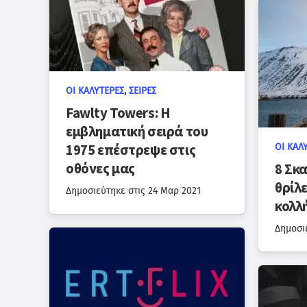
ΟΙ ΚΑΛΎΤΕΡΕΣ
,
ΣΕΙΡΈΣ
Fawlty Towers: Η
εμβληματική σειρά του
1975 επέστρεψε στις
ΟΙ ΚΑΛ
οθόνες μας
8 Σκ
θρίλ
Δημοσιεύτηκε στις
24 Μαρ 2021
κολλ
Δημοσι