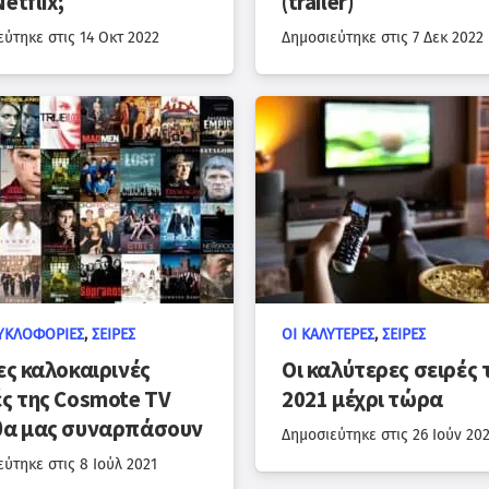
etflix;
(trailer)
εύτηκε στις
14 Οκτ 2022
Δημοσιεύτηκε στις
7 Δεκ 2022
ΥΚΛΟΦΟΡΊΕΣ
,
ΣΕΙΡΈΣ
ΟΙ ΚΑΛΎΤΕΡΕΣ
,
ΣΕΙΡΈΣ
ες καλοκαιρινές
Οι καλύτερες σειρές 
ές της Cosmote TV
2021 μέχρι τώρα
θα μας συναρπάσουν
Δημοσιεύτηκε στις
26 Ιούν 20
εύτηκε στις
8 Ιούλ 2021