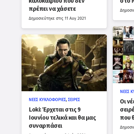
καλοκαιριού που δεν
στο N
πρέπει να χάσετε
Δημοσι
Δημοσιεύτηκε στις
11 Αυγ 2021
ΝΈΕΣ Κ
ΝΈΕΣ ΚΥΚΛΟΦΟΡΊΕΣ
,
ΣΕΙΡΈΣ
Οι νέ
Loki: Έρχεται στις 9
σειρ
Ιουνίου τελικά και θα μας
που 
συναρπάσει
Δημοσι