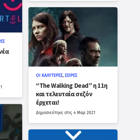
ΡΈΣ
νέα
ΟΙ ΚΑΛΎΤΕΡΕΣ
,
ΣΕΙΡΈΣ
“The Walking Dead” η 11η
1
και τελευταία σεζόν
έρχεται!
Δημοσιεύτηκε στις
4 Μαρ 2021