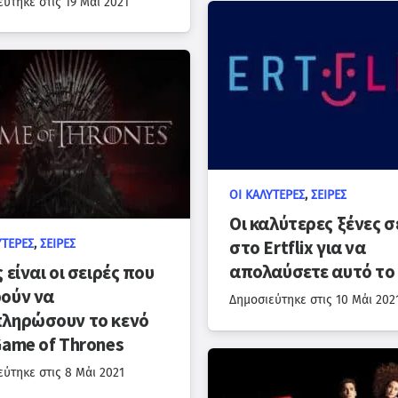
εύτηκε στις
19 Μάι 2021
ΟΙ ΚΑΛΎΤΕΡΕΣ
,
ΣΕΙΡΈΣ
Οι καλύτερες ξένες σ
στο Ertflix για να
ΎΤΕΡΕΣ
,
ΣΕΙΡΈΣ
απολαύσετε αυτό το
 είναι οι σειρές που
ούν να
Δημοσιεύτηκε στις
10 Μάι 202
ληρώσουν το κενό
Game of Thrones
εύτηκε στις
8 Μάι 2021