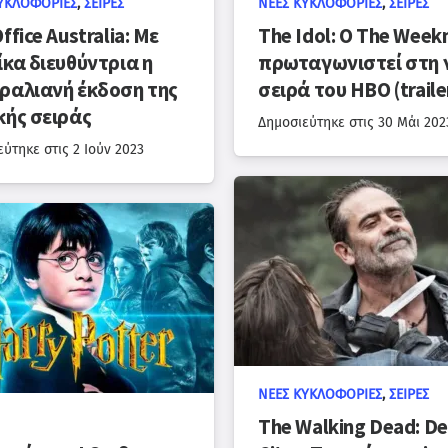
ΥΚΛΟΦΟΡΊΕΣ
,
ΣΕΙΡΈΣ
ΝΈΕΣ ΚΥΚΛΟΦΟΡΊΕΣ
,
ΣΕΙΡΈΣ
ffice Australia: Με
The Idol: Ο The Week
ίκα διευθύντρια η
πρωταγωνιστεί στη 
ραλιανή έκδοση της
σειρά του HBO (traile
κής σειράς
Δημοσιεύτηκε στις
30 Μάι 202
εύτηκε στις
2 Ιούν 2023
ΝΈΕΣ ΚΥΚΛΟΦΟΡΊΕΣ
,
ΣΕΙΡΈΣ
The Walking Dead: D