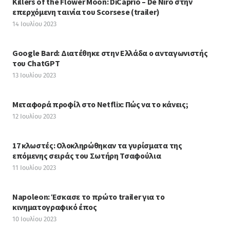
Killers of the Flower Moon: DiCaprio – De Niro στην
επερχόμενη ταινία του Scorsese (trailer)
14 Ιουλίου 2023
Google Bard: Διατέθηκε στην Ελλάδα ο ανταγωνιστής
του ChatGPT
13 Ιουλίου 2023
Μεταφορά προφίλ στο Netflix: Πώς να το κάνεις;
12 Ιουλίου 2023
17 κλωστές: Ολοκληρώθηκαν τα γυρίσματα της
επόμενης σειράς του Σωτήρη Τσαφούλια
11 Ιουλίου 2023
Napoleon: Έσκασε το πρώτο trailer για το
κινηματογραφικό έπος
10 Ιουλίου 2023