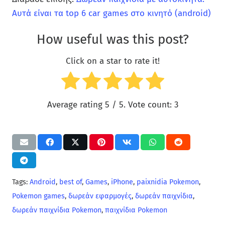
Αυτά είναι τα top 6 car games στο κινητό (android)
How useful was this post?
Click on a star to rate it!
Average rating
5
/ 5. Vote count:
3
Tags:
Android
,
best of
,
Games
,
iPhone
,
paixnidia Pokemon
,
Pokemon games
,
δωρεάν εφαρμογές
,
δωρεάν παιχνίδια
,
δωρεάν παιχνίδια Pokemon
,
παιχνίδια Pokemon