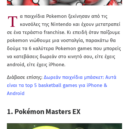
Τ
α παιχνίδια Pokemon ξεκίνησαν από τις
κονσόλες της Nintendo και έχουν μετατραπεί
σε ένα τεράστιο franchise. Κι επειδή όταν παίζουμε
pokemon νιώθουμε μια νοσταλγία, παρακάτω θα
δούμε τα 6 καλύτερα Pokemon games που μπορείς
να κατεβάσεις δωρεάν στο κινητό σου, είτε έχεις
android, είτε έχεις iPhone.
Διάβασε επίσης:
Δωρεάν παιχνίδια μπάσκετ: Αυτά
είναι τα top 5 basketball games για iPhone &
Android
1. Pokémon Masters EX