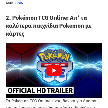
κλικ
εδώ
.
2. Pokémon TCG Online: Απ’ τα
καλύτερα παιχνίδια Pokemon με
κάρτες
Το Pokémon TCG Online είναι ιδανικό για όποιον
του αρέσουν τα παιχνίδια με κάρτες. Ειδικότερα,