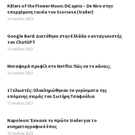
Killers of the Flower Moon: DiCaprio – De Niro στην
επερχόμενη ταινία του Scorsese (trailer)
14 Ιουλίου 2023
Google Bard: Διατέθηκε στην Ελλάδα ο ανταγωνιστής
του ChatGPT
13 Ιουλίου 2023
Μεταφορά προφίλ στο Netflix: Πώς να το κάνεις;
12 Ιουλίου 2023
17 κλωστές: Ολοκληρώθηκαν τα γυρίσματα της
επόμενης σειράς του Σωτήρη Τσαφούλια
11 Ιουλίου 2023
Napoleon: Έσκασε το πρώτο trailer για το
κινηματογραφικό έπος
10 Ιουλίου 2023