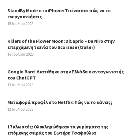
StandBy Mode στο iPhone: Τι είναι και πώς να το
ενεργοποιήσεις
15 Ιουλίου 2023
Killers of the Flower Moon: DiCaprio – De Niro στην
επερχόμενη ταινία του Scorsese (trailer)
14 Ιουλίου 2023
Google Bard: Διατέθηκε στην Ελλάδα ο ανταγωνιστής
του ChatGPT
13 Ιουλίου 2023
Μεταφορά προφίλ στο Netflix: Πώς να το κάνεις;
12 Ιουλίου 2023
17 κλωστές: Ολοκληρώθηκαν τα γυρίσματα της
επόμενης σειράς του Σωτήρη Τσαφούλια