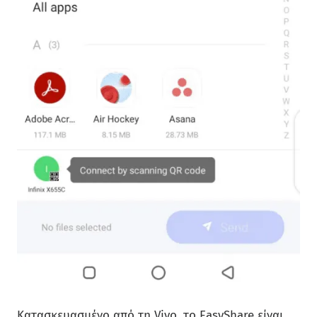
Κατασκευασμένο από τη Vivo, το EasyShare είναι