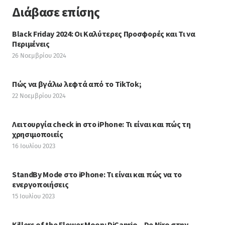
Διάβασε επίσης
Black Friday 2024: Οι Καλύτερες Προσφορές και Τι να
Περιμένεις
26 Νοεμβρίου 2024
Πώς να βγάλω λεφτά από το TikTok;
22 Νοεμβρίου 2024
Λειτουργία check in στο iPhone: Τι είναι και πώς τη
χρησιμοποιείς
16 Ιουλίου 2023
StandBy Mode στο iPhone: Τι είναι και πώς να το
ενεργοποιήσεις
15 Ιουλίου 2023
Killers of the Flower Moon: DiCaprio – De Niro στην