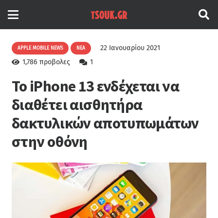
22 Ιανουαρίου 2021
APPLE MOBILE NEWS
ΝΈΑ
Σχόλιο
1,786
προβολες
1
Το iPhone 13 ενδέχεται να
διαθέτει αισθητήρα
δακτυλικών αποτυπωμάτων
στην οθόνη