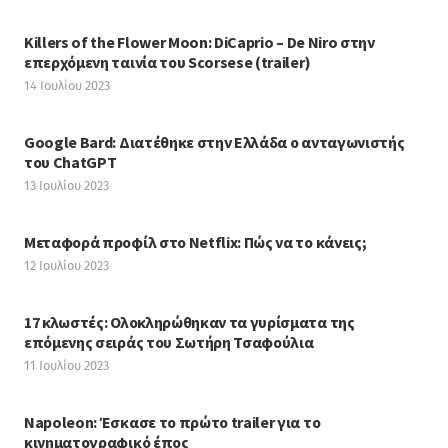
Killers of the Flower Moon: DiCaprio – De Niro στην
επερχόμενη ταινία του Scorsese (trailer)
14 Ιουλίου 2023
Google Bard: Διατέθηκε στην Ελλάδα ο ανταγωνιστής
του ChatGPT
13 Ιουλίου 2023
Μεταφορά προφίλ στο Netflix: Πώς να το κάνεις;
12 Ιουλίου 2023
17 κλωστές: Ολοκληρώθηκαν τα γυρίσματα της
επόμενης σειράς του Σωτήρη Τσαφούλια
11 Ιουλίου 2023
Napoleon: Έσκασε το πρώτο trailer για το
κινηματογραφικό έπος