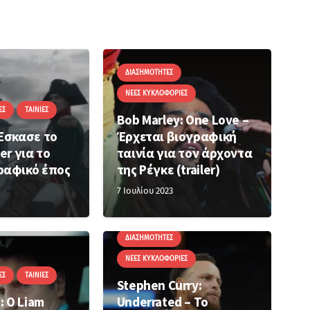
ΔΙΑΣΗΜΌΤΗΤΕΣ
ΝΈΕΣ ΚΥΚΛΟΦΟΡΊΕΣ
ΕΣ
ΤΑΙΝΊΕΣ
Bob Marley: One Love –
Έσκασε το
Έρχεται βιογραφική
er για το
ταινία για τον άρχοντα
ραφικό έπος
της Ρέγκε (trailer)
7 Ιουλίου 2023
ΔΙΑΣΗΜΌΤΗΤΕΣ
ΝΈΕΣ ΚΥΚΛΟΦΟΡΊΕΣ
ΕΣ
ΤΑΙΝΊΕΣ
Stephen Curry:
: Ο Liam
Underrated – To