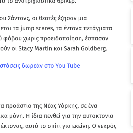
ό το ανατριχιαστικό θρίλερ.
ου Σάντανς, οι θεατές έζησαν μια
εται τα jump scares, τα έντονα πετάγματα
ύ φόβου χωρίς προειδοποίηση, έσπασαν
ύν οι Stacy Martin και Sarah Goldberg.
αστάσεις δωρεάν στο You Tube
να προάστιο της Νέας Υόρκης, σε ένα
ίκα μόνη. Η ίδια πενθεί για την αυτοκτονία
έκτονας, αυτό το σπίτι για εκείνη. Ο νεκρός