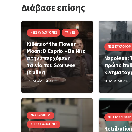
Διάβασε επίσης
ΝΈΕΣ ΚΥΚΛΟΦΟΡΊΕΣ
ΤΑΙΝΊΕΣ
Killers of the Flower
ΝΈΕΣ ΚΥΚΛΟΦΟΡΊ
Moon: DiCaprio – De Niro
στην επερχόμενη
Napoleon: 
ταινία του Scorsese
πρώτο trail
(trailer)
κινηματογ
14 Ιουλίου 2023
10 Ιουλίου 2023
ΔΙΑΣΗΜΌΤΗΤΕΣ
ΝΈΕΣ ΚΥΚΛΟΦΟΡΊ
ΝΈΕΣ ΚΥΚΛΟΦΟΡΊΕΣ
Retribution