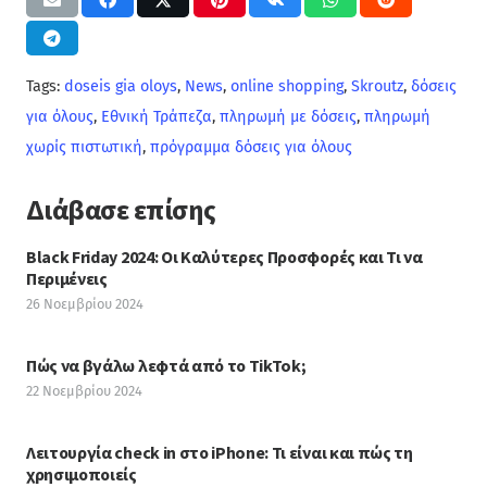
Tags:
doseis gia oloys
,
News
,
online shopping
,
Skroutz
,
δόσεις
για όλους
,
Εθνική Τράπεζα
,
πληρωμή με δόσεις
,
πληρωμή
χωρίς πιστωτική
,
πρόγραμμα δόσεις για όλους
Διάβασε επίσης
Black Friday 2024: Οι Καλύτερες Προσφορές και Τι να
Περιμένεις
26 Νοεμβρίου 2024
Πώς να βγάλω λεφτά από το TikTok;
22 Νοεμβρίου 2024
Λειτουργία check in στο iPhone: Τι είναι και πώς τη
χρησιμοποιείς