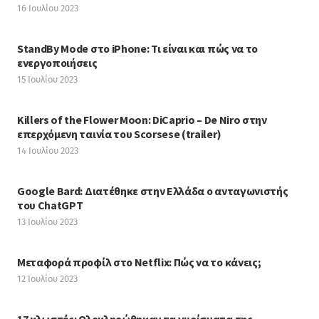
16 Ιουλίου 2023
StandBy Mode στο iPhone: Τι είναι και πώς να το
ενεργοποιήσεις
15 Ιουλίου 2023
Killers of the Flower Moon: DiCaprio – De Niro στην
επερχόμενη ταινία του Scorsese (trailer)
14 Ιουλίου 2023
Google Bard: Διατέθηκε στην Ελλάδα ο ανταγωνιστής
του ChatGPT
13 Ιουλίου 2023
Μεταφορά προφίλ στο Netflix: Πώς να το κάνεις;
12 Ιουλίου 2023
17 κλωστές: Ολοκληρώθηκαν τα γυρίσματα της