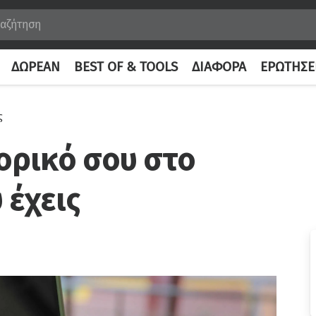
ΔΩΡΕΆΝ
BEST OF & TOOLS
ΔΙΆΦΟΡΑ
ΕΡΩΤΉΣΕ
ς
τορικό σου στο
 έχεις