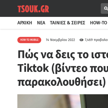
ΑΡΧΙΚΉ
ΝΈΑ
ΤΑΙΝΊΕΣ & ΣΕΙΡΈΣ
HOW-TO
14 Νοεμβρίου 2022
7,469
προβολε
HOW-TO MOBILE
Πώς να δεις το ισ
Tiktok (βίντεο που
παρακολουθήσει)