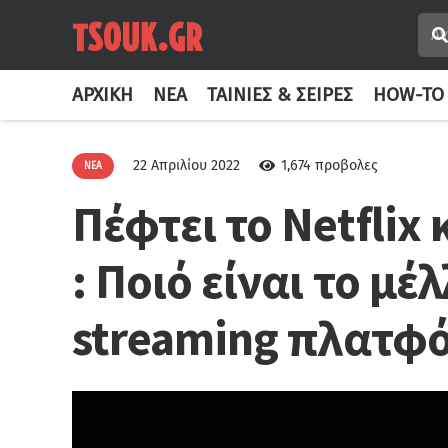
ΑΡΧΙΚΉ
ΝΈΑ
ΤΑΙΝΊΕΣ & ΣΕΙΡΈΣ
HOW-TO
22 Απριλίου 2022
1,674
προβολες
ΝΈΑ
Πέφτει το Netflix 
: Ποιό είναι το μέλ
streaming πλατφό