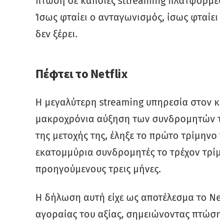
πτώση σε κάποιες sttreaming πλατφόρμες. 
Ίσως φταίει ο ανταγωνισμός, ίσως φταίει 
δεν ξέρει.
Πέφτει το Netflix
Η μεγαλύτερη streaming υπηρεσία στον κ
μακροχρόνια αύξηση των συνδρομητών τη
της μετοχής της, έληξε το πρώτο τρίμηνο 
εκατομμύρια συνδρομητές το τρέχον τρίμ
προηγούμενους τρεις μήνες.
Η δήλωση αυτή είχε ως αποτέλεσμα το Netf
αγοραίας του αξίας, σημειώνοντας πτώσ