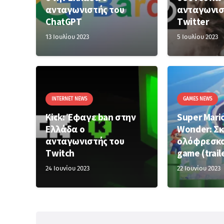
ανταγωνιστής του
ανταγωνισ
ChatGPT
Twitter
13 Ιουλίου 2023
5 Ιουλίου 2023
INTERNET NEWS
GAMES NEWS
Kick: Έφαγε ban στην
Super Mario
Ελλάδα ο
Wonder: Σκ
ανταγωνιστής του
ολόφρεσκο
Twitch
game (trail
24 Ιουνίου 2023
22 Ιουνίου 2023