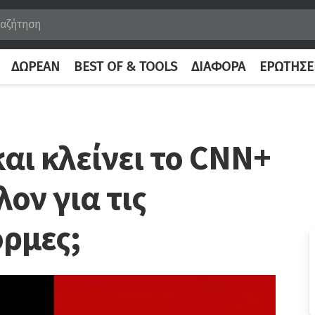
ΔΩΡΕΆΝ
BEST OF & TOOLS
ΔΙΆΦΟΡΑ
ΕΡΩΤΉΣΕ
και κλείνει το CNN+
λον για τις
ρμες;