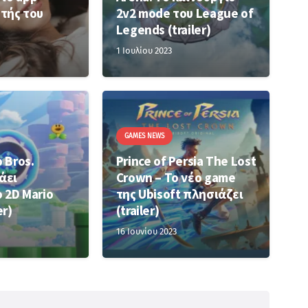
τής του
2v2 mode του League of
Legends (trailer)
1 Ιουλίου 2023
GAMES NEWS
 Bros.
Prince of Persia The Lost
άει
Crown – Το νέο game
 2D Mario
της Ubisoft πλησιάζει
er)
(trailer)
16 Ιουνίου 2023