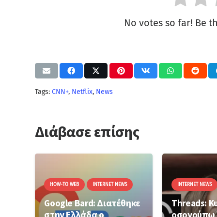
No votes so far! Be the
Tags:
CNN+
,
Netflix
,
News
Διάβασε επίσης
HOW-TO WEB
INTERNET NEWS
INTERNET NEWS
Google Bard: Διατέθηκε
Threads: Κ
στην Ελλάδα ο
οσονούπω 