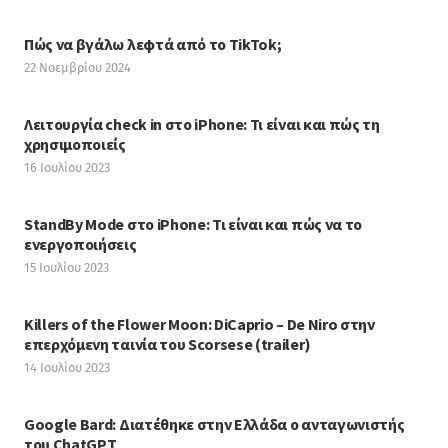
Πώς να βγάλω λεφτά από το TikTok;
22 Νοεμβρίου 2024
Λειτουργία check in στο iPhone: Τι είναι και πώς τη
χρησιμοποιείς
16 Ιουλίου 2023
StandBy Mode στο iPhone: Τι είναι και πώς να το
ενεργοποιήσεις
15 Ιουλίου 2023
Killers of the Flower Moon: DiCaprio – De Niro στην
επερχόμενη ταινία του Scorsese (trailer)
14 Ιουλίου 2023
Google Bard: Διατέθηκε στην Ελλάδα ο ανταγωνιστής
του ChatGPT