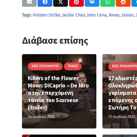
Tags:
Hidden Strike
,
Jackie Chan
,
John Cena
,
News
,
taines
,
Διάβασε επίσης
ΝΈΕΣ ΚΥΚΛΟΦΟΡΊΕΣ
ΤΑΙΝΊΕΣ
ΝΈΕΣ ΚΥΚΛΟΦΟΡΊ
Killers of the Flower
17 κλωστές
Moon: DiCaprio – De Niro
Ολοκληρώθ
στην επερχόμενη
γυρίσματα
ταινία του Scorsese
επόμενης σ
(trailer)
Σωτήρη Τσ
14 Ιουλίου 2023
11 Ιουλίου 2023