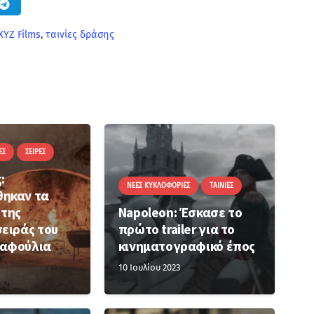
XYZ Films
,
ταινίες δράσης
ΕΣ
ΣΕΙΡΈΣ
:
ΝΈΕΣ ΚΥΚΛΟΦΟΡΊΕΣ
ΤΑΙΝΊΕΣ
ηκαν τα
 της
Napoleon: Έσκασε το
ειράς του
πρώτο trailer για το
αφούλια
κινηματογραφικό έπος
10 Ιουλίου 2023