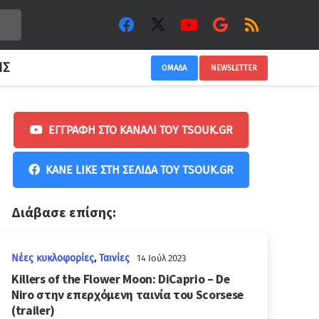
ΙΣ
ΟΜΑΔΑ
NEWSLETTER
ΕΓΓΡΑΦΉ ΣΤΟ ΚΑΝΆΛΙ ΤΟΥ TSOUK.GR
ΚΆΝΕ LIKE ΣΤΗ ΣΕΛΊΔΑ ΤΟΥ TSOUK.GR
Διάβασε επίσης:
Νέες κυκλοφορίες
,
Ταινίες
14 Ιούλ 2023
Killers of the Flower Moon: DiCaprio – De
Niro στην επερχόμενη ταινία του Scorsese
(trailer)