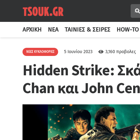
ΑΡΧΙΚΉ
ΝΈΑ
ΤΑΙΝΊΕΣ & ΣΕΙΡΈΣ
HOW-TO
5 Ιουνίου 2023
3,160
προβολες
ΝΈΕΣ ΚΥΚΛΟΦΟΡΊΕΣ
Hidden Strike: Σκά
Chan και John Cena