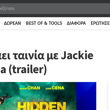
ΔΩΡΕΆΝ
BEST OF & TOOLS
ΔΙΆΦΟΡΑ
ΕΡΩΤΉΣΕ
ει ταινία με Jackie
 (trailer)