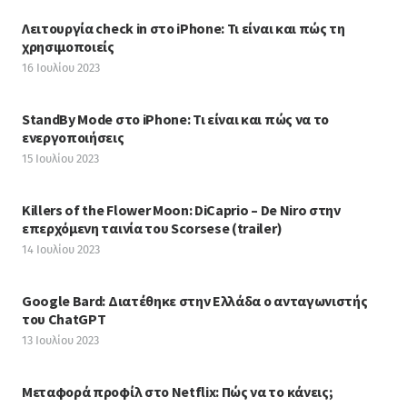
Λειτουργία check in στο iPhone: Τι είναι και πώς τη
χρησιμοποιείς
16 Ιουλίου 2023
StandBy Mode στο iPhone: Τι είναι και πώς να το
ενεργοποιήσεις
15 Ιουλίου 2023
Killers of the Flower Moon: DiCaprio – De Niro στην
επερχόμενη ταινία του Scorsese (trailer)
14 Ιουλίου 2023
Google Bard: Διατέθηκε στην Ελλάδα ο ανταγωνιστής
του ChatGPT
13 Ιουλίου 2023
Μεταφορά προφίλ στο Netflix: Πώς να το κάνεις;