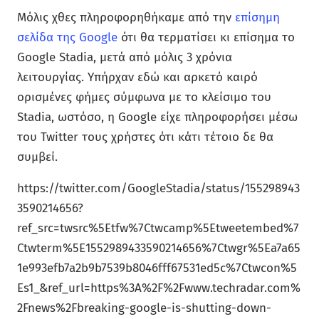
Μόλις χθες πληροφορηθήκαμε από την
επίσημη
σελίδα της Google
ότι θα τερματίσει κι επίσημα το
Google Stadia, μετά από μόλις 3 χρόνια
λειτουργίας. Υπήρχαν εδώ και αρκετό καιρό
ορισμένες φήμες σύμφωνα με το κλείσιμο του
Stadia, ωστόσο, η Google είχε πληροφορήσει μέσω
του Twitter τους χρήστες ότι κάτι τέτοιο δε θα
συμβεί.
https://twitter.com/GoogleStadia/status/155298943
3590214656?
ref_src=twsrc%5Etfw%7Ctwcamp%5Etweetembed%7
Ctwterm%5E1552989433590214656%7Ctwgr%5Ea7a65
1e993efb7a2b9b7539b8046fff67531ed5c%7Ctwcon%5
Es1_&ref_url=https%3A%2F%2Fwww.techradar.com%
2Fnews%2Fbreaking-google-is-shutting-down-