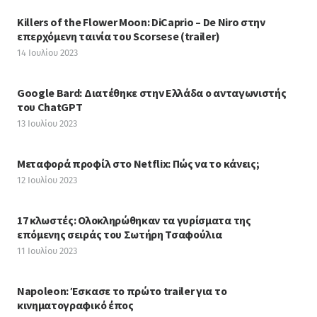
Killers of the Flower Moon: DiCaprio – De Niro στην
επερχόμενη ταινία του Scorsese (trailer)
14 Ιουλίου 2023
Google Bard: Διατέθηκε στην Ελλάδα ο ανταγωνιστής
του ChatGPT
13 Ιουλίου 2023
Μεταφορά προφίλ στο Netflix: Πώς να το κάνεις;
12 Ιουλίου 2023
17 κλωστές: Ολοκληρώθηκαν τα γυρίσματα της
επόμενης σειράς του Σωτήρη Τσαφούλια
11 Ιουλίου 2023
Napoleon: Έσκασε το πρώτο trailer για το
κινηματογραφικό έπος