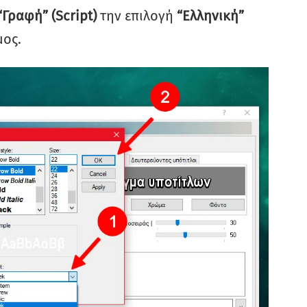
“Γραφή” (Script)
την επιλογή
“Ελληνική”
μος.