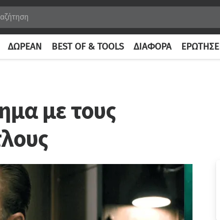
ΔΩΡΕΆΝ
BEST OF & TOOLS
ΔΙΆΦΟΡΑ
ΕΡΩΤΉΣΕ
ημα με τους
τλους