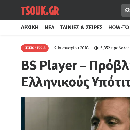
ΑΡΧΙΚΉ
ΝΈΑ
ΤΑΙΝΊΕΣ & ΣΕΙΡΈΣ
HOW-TO
9 Ιανουαρίου 2018
6,852
προβολες
DESKTOP TOOLS
BS Player – Πρόβλ
Ελληνικούς Υπότι