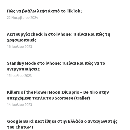
Πώς να βγάλω λεφτά από το TikTok;
22 Νοεμβρίου 2024
Λειτουργία check in στο iPhone: Τι είναι και πώς τη
χρησιμοποιείς
16 Ιουλίου 2023
StandBy Mode στο iPhone: Τι είναι και πώς να το
ενεργοποιήσεις
15 Ιουλίου 2023
Killers of the Flower Moon: DiCaprio – De Niro στην
επερχόμενη ταινία του Scorsese (trailer)
14 Ιουλίου 2023
Google Bard: Διατέθηκε στην Ελλάδα ο ανταγωνιστής
του ChatGPT