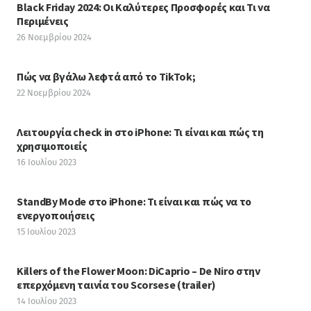
Black Friday 2024: Οι Καλύτερες Προσφορές και Τι να
Περιμένεις
26 Νοεμβρίου 2024
Πώς να βγάλω λεφτά από το TikTok;
22 Νοεμβρίου 2024
Λειτουργία check in στο iPhone: Τι είναι και πώς τη
χρησιμοποιείς
16 Ιουλίου 2023
StandBy Mode στο iPhone: Τι είναι και πώς να το
ενεργοποιήσεις
15 Ιουλίου 2023
Killers of the Flower Moon: DiCaprio – De Niro στην
επερχόμενη ταινία του Scorsese (trailer)
14 Ιουλίου 2023