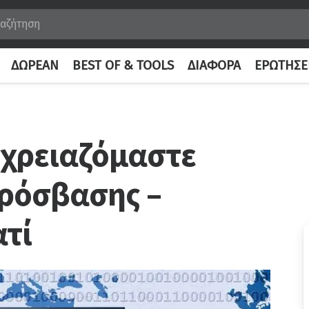
ΔΩΡΕΆΝ
BEST OF & TOOLS
ΔΙΆΦΟΡΑ
ΕΡΩΤΉΣΕ
 χρειαζόμαστε
ρόσβασης –
ατί