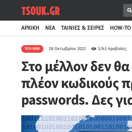
ΑΡΧΙΚΉ
ΝΈΑ
ΤΑΙΝΊΕΣ & ΣΕΙΡΈΣ
HOW-TO
28 Οκτωβρίου 2022
3,743
προβολες
TECH NEWS
Στο μέλλον δεν θα
πλέον κωδικούς π
passwords. Δες γι