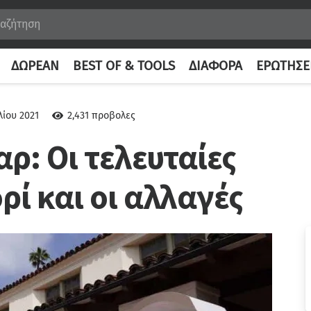
ΔΩΡΕΆΝ
BEST OF & TOOLS
ΔΙΆΦΟΡΑ
ΕΡΩΤΉΣΕ
λίου 2021
2,431
προβολες
ρ: Οι τελευταίες
ρί και οι αλλαγές