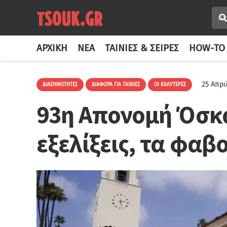
ΑΡΧΙΚΉ
ΝΈΑ
ΤΑΙΝΊΕΣ & ΣΕΙΡΈΣ
HOW-TO
25 Απρι
ΔΙΑΣΗΜΌΤΗΤΕΣ
ΔΙΆΦΟΡΑ ΓΙΑ ΤΑΙΝΊΕΣ
ΟΙ ΚΑΛΎΤΕΡΕΣ
93η Απονομή Όσκα
εξελίξεις, τα φαβο