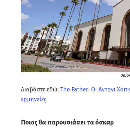
Union
Διαβάστε εδώ:
The Father: Οι Άντονι Χόπ
ερμηνείες
Ποιος θα παρουσιάσει τα όσκαρ