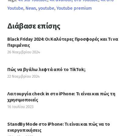
Youtube
,
News
,
youtube
,
Youtube premium
Διάβασε επίσης
Black Friday 2024: Οι Καλύτερες Προσφορές και Τι να
Περιμένεις
26 Νοεμβρίου 2024
Πώς να βγάλω λεφτά από το TikTok;
22 Νοεμβρίου 2024
Λειτουργία check in στο iPhone: Τι είναι και πώς τη
χρησιμοποιείς
16 Ιουλίου 2023
StandBy Mode στο iPhone: Τι είναι και πώς να το
ενεργοποιήσεις