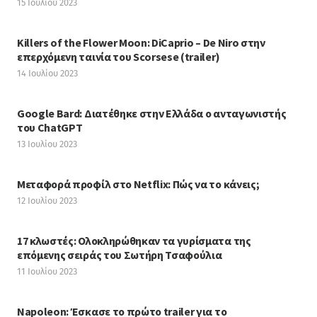
15 Ιουλίου 2023
Killers of the Flower Moon: DiCaprio – De Niro στην
επερχόμενη ταινία του Scorsese (trailer)
14 Ιουλίου 2023
Google Bard: Διατέθηκε στην Ελλάδα ο ανταγωνιστής
του ChatGPT
13 Ιουλίου 2023
Μεταφορά προφίλ στο Netflix: Πώς να το κάνεις;
12 Ιουλίου 2023
17 κλωστές: Ολοκληρώθηκαν τα γυρίσματα της
επόμενης σειράς του Σωτήρη Τσαφούλια
11 Ιουλίου 2023
Napoleon: Έσκασε το πρώτο trailer για το