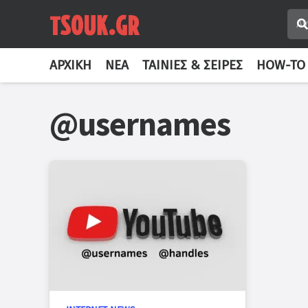
ΑΡΧΙΚΉ
ΝΈΑ
ΤΑΙΝΊΕΣ & ΣΕΙΡΈΣ
HOW-TO
@usernames