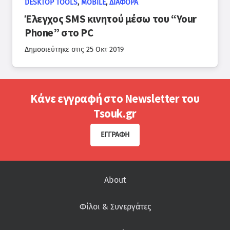
DESKTOP TOOLS
,
MOBILE
,
ΔΙΆΦΟΡΑ
Έλεγχος SMS κινητού μέσω του “Your
Phone” στο PC
Δημοσιεύτηκε στις
25 Οκτ 2019
Κάνε εγγραφή στο Newsletter του
Tsouk.gr
ΕΓΓΡΑΦΉ
About
Φίλοι & Συνεργάτες