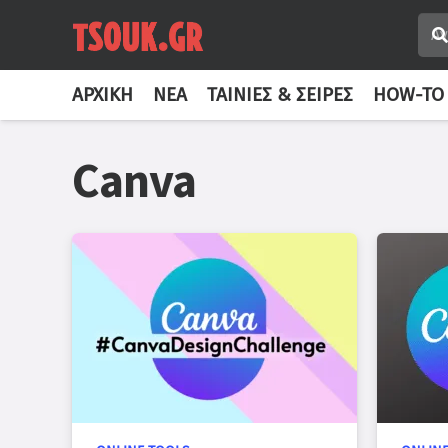
ΑΡΧΙΚΉ
ΝΈΑ
ΤΑΙΝΊΕΣ & ΣΕΙΡΈΣ
HOW-TO
Canva