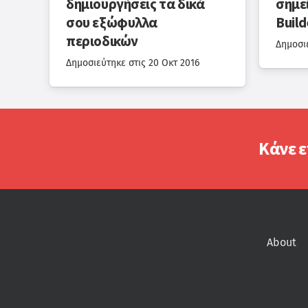
δημιουργήσεις τα δικά
σημε
σου εξώφυλλα
Build
περιοδικών
Δημοσι
Δημοσιεύτηκε στις
20 Οκτ 2016
Κάνε ε
About