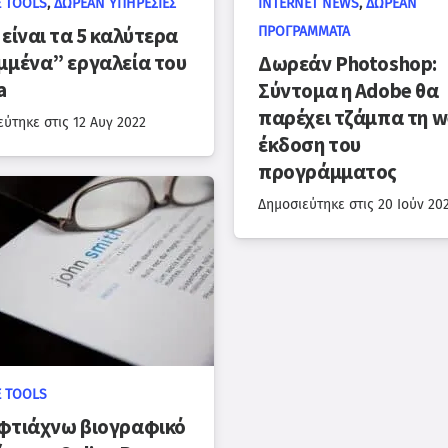
 TOOLS
,
ΔΩΡΕΆΝ ΥΠΗΡΕΣΊΕΣ
INTERNET NEWS
,
ΔΩΡΕΆΝ
είναι τα 5 καλύτερα
ΠΡΟΓΡΆΜΜΑΤΑ
μμένα” εργαλεία του
Δωρεάν Photoshop:
a
Σύντομα η Adobe θα
παρέχει τζάμπα τη 
εύτηκε στις
12 Αυγ 2022
έκδοση του
προγράμματος
Δημοσιεύτηκε στις
20 Ιούν 20
 TOOLS
φτιάχνω βιογραφικό