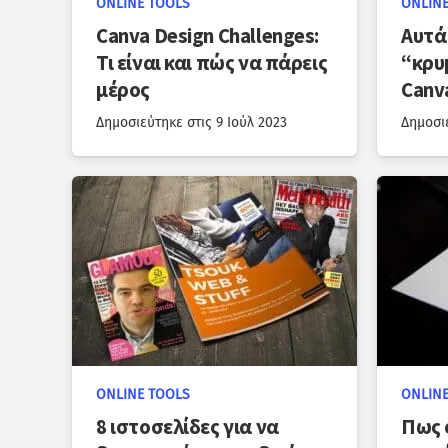
ONLINE TOOLS
ONLINE
Canva Design Challenges:
Αυτά 
Τι είναι και πώς να πάρεις
“κρυ
μέρος
Canv
Δημοσιεύτηκε στις
9 Ιούλ 2023
Δημοσι
ONLINE TOOLS
ONLINE
8 ιστοσελίδες για να
Πως 