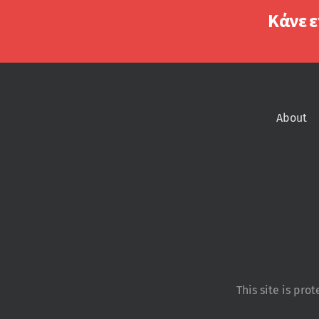
Κάνε ε
About
This site is pr