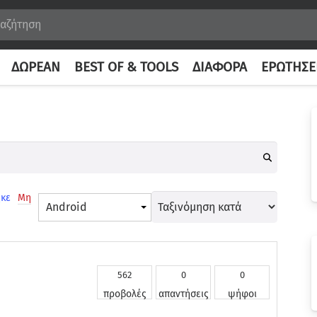
ΔΩΡΕΆΝ
BEST OF & TOOLS
ΔΙΆΦΟΡΑ
ΕΡΩΤΉΣΕ
κε
Μη
Android
562
0
0
προβολές
απαντήσεις
ψήφοι